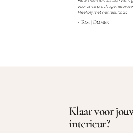
Fleur heeft fantastisch werk
voor onze prachtige nieuwe 
Heel blij met het resultaat.
- Tom | Ommen
Klaar voor jou
interieur?