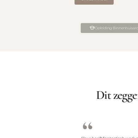
Opleiding Binnenhuisarc
Dit zegg