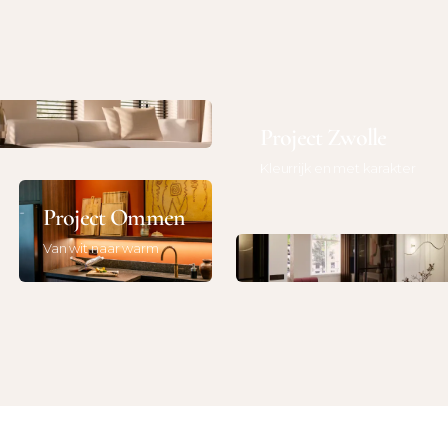
werkt in 3D
Project Zwolle
Kleurrijk en met karakter
Project Amsterda
Project Ommen
Het klassiek van nu
Van wit naar warm