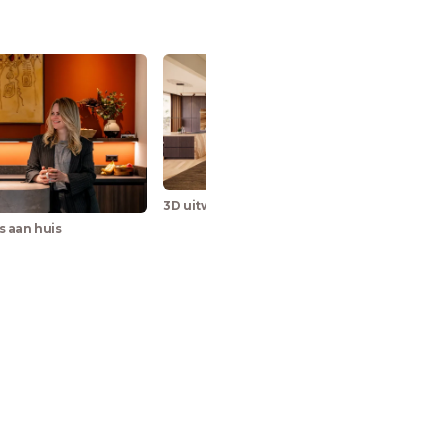
3D uitwerking
Vol
s aan huis