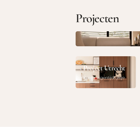
Projecten
Project Den Ham
Volledig interieur, uitge
Project Utrecht
In een eigentijds jasje