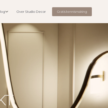
log
Over Studio Decor
Gratis kennismaking
T.