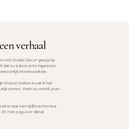
een verhaal
lp je met Studio Decor graag op
dat nu is door je te inspireren
ersoonlijk interieuradvies.
jn thuis te maken is wat ik het
urlijk samen. Want zo vertelt jouw
ek is naar een tijdloos interieur
. En mét oog voor detail.