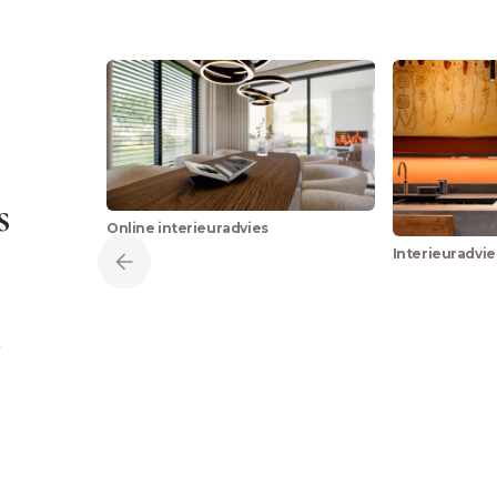
s
Online interieuradvies
Interieuradvie
j