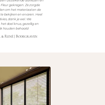
ben uitstekende adviezen en
n Fleur gekregen. Ze zorgde
alen om het materiaal en de
 te bekijken en ervaren. Heel
vies, dank je wel. We
het doel knus, gezellig en
ijk houden behaald
a & René | Bodegraven