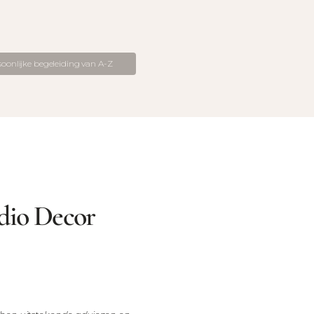
soonlijke begeleiding van A-Z
dio Decor