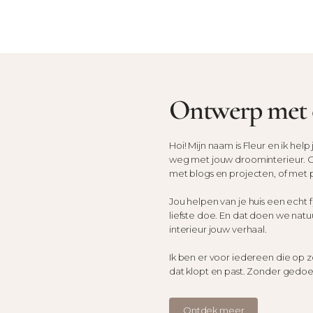
Ontwerp met 
Hoi! Mijn naam is Fleur en ik he
weg met jouw droominterieur. Of 
met blogs en projecten, of met p
Jou helpen van je huis een echt fi
liefste doe. En dat doen we natu
interieur jouw verhaal.
Ik ben er voor iedereen die op zo
dat klopt en past. Zonder gedoe
Ontdek meer