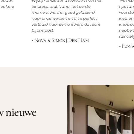
 gedaan
Wij zijn ontzettend tevreden met het
We heb
keuken!
eindresultaat! Vanaf het eerste
tips va
moment werd er goed geluisterd
voor st
naar onze wensen en dit is perfect
kleuren
vertaald naar een ontwerp dat echt
knap ad
bij ons past.
hebben 
ruimtel
- Nova & Simon | Den Ham
- Ilon
w nieuwe