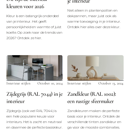
je interieur
kleuren voor 2026
Niet alleen in plantenpotten en
Kleur is een belangrijk onderdeel
dakpannen, maar juist ook als
van je interieur. Het geeft
warme toevoeging in je interieur.
persoonlijkheid en warmte of juist
Ontdek hier alles over deze kleur.
koelte. Op zoek naar de trends van
2026? Ontdek ze hier.
Interieur stijlen
October 10, 2024
Interieur stijlen
October 13, 2024
Zijdegrijs (RAL 7044) in je
Zandkleur (RAL 1002):
interieur
een rustige sfeermaker
Zijdegrijs (ook wel RAL 7044) is
Zandkleuren maken de perfecte
een hele populaire keuze voor
basis voor je interieur. Ontdek de
interieurs. Het is zacht en neutraal
verschillende tinten zandkleur en
en daarmee de perfecte basiskleur.
ga voor de mooiste combinaties.