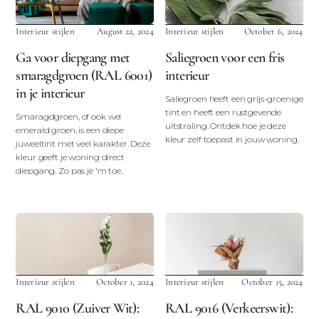
Interieur stijlen
August 22, 2024
Interieur stijlen
October 6, 2024
Ga voor diepgang met
Saliegroen voor een fris
smaragdgroen (RAL 6001)
interieur
in je interieur
Saliegroen heeft een grijs-groenige
tint en heeft een rustgevende
Smaragdgroen, of ook wel
uitstraling. Ontdek hoe je deze
emerald groen, is een diepe
kleur zelf toepast in jouw woning.
juweeltint met veel karakter. Deze
kleur geeft je woning direct
diepgang. Zo pas je 'm toe.
Interieur stijlen
October 1, 2024
Interieur stijlen
October 15, 2024
RAL 9010 (Zuiver Wit):
RAL 9016 (Verkeerswit):