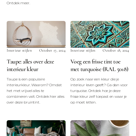
Ontdek meer.
Interieur stijlen
October 17, 2024
Interieur stijlen
October 18, 2024
Taupe: alles over deze
Voeg een frisse tint toe
interieur kleur
met turquoise (RAL 5018)
Taupe is een populaire
Op zoek naar een kleur die je
interieurkleur. Waarom? Omdat
interieur leven geeft? Ga dan voor
het met vrijwel alles te
turquoise. Ontdek hoe je deze
combineren valt. Ontdek hier alles
frisse kleur zelf toepast en waar je
over deze bruintint.
op moet letten.