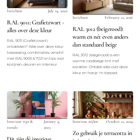
Inrichten
July 14, 2026
Inrichten
February 12, 2026
RAL 9011: Grafietzwart -
RAL 3012 (beigerood):
alles over deze kleur
warm en nét even anders
RAL 9011 (Grafietzwart)
dan standaard beige
ontdekken? Alles over deze kleur:
toepassing, combinaties, verschil
RAL 3012 (beigerood) is een
met RAL 9005 & 7021 en tips voor
warme roodbeige tint met
kozijnen, deuren en interieur
karakter. Ontdek alles over deze
kleur en hoe je 'm toepast.
Interieur tips &
January 4,
Interieur stijlen
October 12, 2024
trends
2025
Zo gebruik je terracotta in
Dit zijn dé interieur