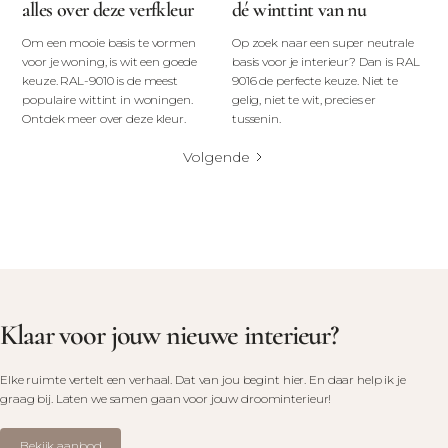
alles over deze verfkleur
dé winttint van nu
Om een mooie basis te vormen
Op zoek naar een super neutrale
voor je woning, is wit een goede
basis voor je interieur? Dan is RAL
keuze. RAL-9010 is de meest
9016 de perfecte keuze. Niet te
populaire wittint in woningen.
gelig, niet te wit, precies er
Ontdek meer over deze kleur.
tussenin.
Volgende
Klaar voor jouw nieuwe interieur?
Elke ruimte vertelt een verhaal. Dat van jou begint hier. En daar help ik je
graag bij. Laten we samen gaan voor jouw droominterieur!
Bekijk aanbod