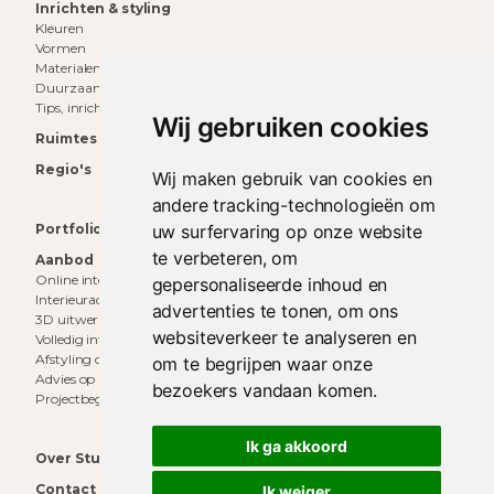
Inrichten & styling
Kleuren
Vormen
Materialen
Duurzaam wonen
Tips, inrichting & inspiratie
Wij gebruiken cookies
Ruimtes
Regio's
Wij maken gebruik van cookies en
andere tracking-technologieën om
Portfolio
uw surfervaring op onze website
te verbeteren, om
Aanbod
Online interieuradvies
gepersonaliseerde inhoud en
Interieuradvies aan huis
advertenties te tonen, om ons
3D uitwerking
websiteverkeer te analyseren en
Volledig interieurontwerp
Afstyling op locatie
om te begrijpen waar onze
Advies op maat
bezoekers vandaan komen.
Projectbegeleiding
Ik ga akkoord
Over Studio Decor
Contact
Ik weiger