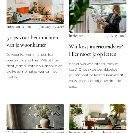
Interieur stijlen
January 19, 2026
Inrichten
July 17, 2026
5 tips voor het inrichten
van je woonkamer
Wat kost interieuradvies?
Hier moet je op letten
Je woonkamer inrichten kan
overweldigend lijken. Want hoe
Benieuwd wat interieuradvies
richt je de ruimte nou ideaal in en
kost? Ontdek de gemiddelde
welke combinaties werken het
prijzen, wat de kosten beïnvloedt
beste?
en welk pakket bij jouw situatie
past.
Do it yourself
January 19, 2026
Interieur tips &
January 19,