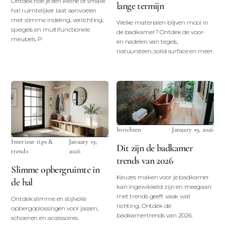
Ontdek hoe je een kleine of smalle
lange termijn
hal ruimtelijker laat aanvoelen
met slimme indeling, verlichting,
Welke materialen blijven mooi in
spiegels en multifunctionele
de badkamer? Ontdek de voor-
meubels. P
en nadelen van tegels,
natuursteen, solid surface en meer.
Inrichten
January 19, 2026
Interieur tips &
January 19,
Dit zijn de badkamer
trends
2026
trends van 2026
Slimme opbergruimte in
Keuzes maken voor je badkamer
de hal
kan ingewikkeld zijn en meegaan
met trends geeft vaak wat
Ontdek slimme en stijlvolle
richting. Ontdek dé
opbergoplossingen voor jassen,
badkamertrends van 2026.
schoenen en accessoires.