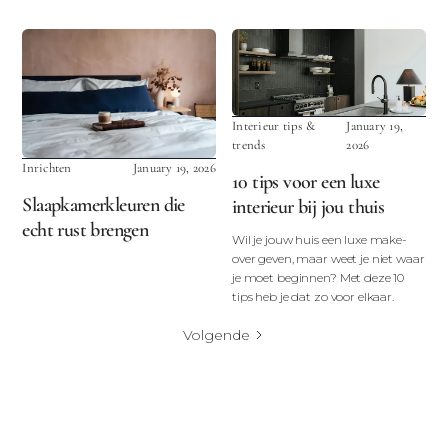
Interieur tips &
January 19,
trends
2026
Inrichten
January 19, 2026
10 tips voor een luxe
Slaapkamerkleuren die
interieur bij jou thuis
echt rust brengen
Wil je jouw huis een luxe make-
over geven, maar weet je niet waar
je moet beginnen? Met deze 10
tips heb je dat zo voor elkaar.
Volgende