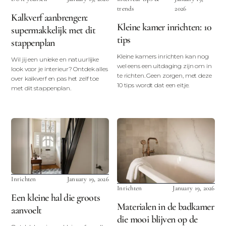
trends
2026
Kalkverf aanbrengen:
Kleine kamer inrichten: 10
supermakkelijk met dit
tips
stappenplan
Kleine kamers inrichten kan nog
Wil jij een unieke en natuurlijke
wel eens een uitdaging zijn om in
look voor je interieur? Ontdek alles
te richten. Geen zorgen, met deze
over kalkverf en pas het zelf toe
10 tips wordt dat een eitje.
met dit stappenplan.
Inrichten
January 19, 2026
Inrichten
January 19, 2026
Een kleine hal die groots
Materialen in de badkamer
aanvoelt
die mooi blijven op de