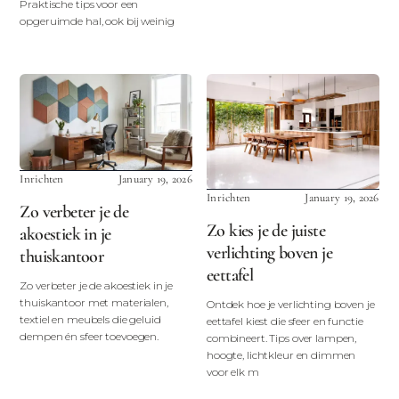
Praktische tips voor een
opgeruimde hal, ook bij weinig
Inrichten
January 19, 2026
Inrichten
January 19, 2026
Zo verbeter je de
Zo kies je de juiste
akoestiek in je
verlichting boven je
thuiskantoor
eettafel
Zo verbeter je de akoestiek in je
thuiskantoor met materialen,
Ontdek hoe je verlichting boven je
textiel en meubels die geluid
eettafel kiest die sfeer en functie
dempen én sfeer toevoegen.
combineert. Tips over lampen,
hoogte, lichtkleur en dimmen
voor elk m