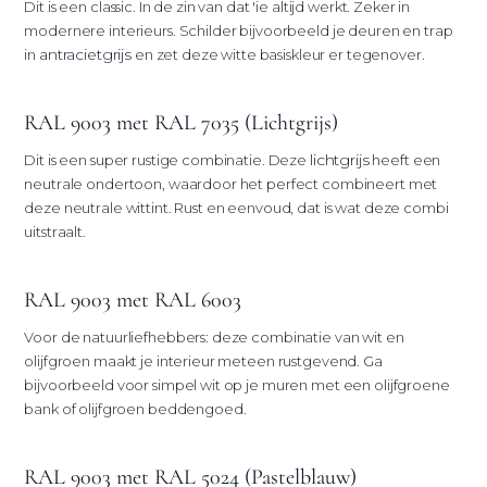
Dit is een classic. In de zin van dat 'ie altijd werkt. Zeker in
modernere interieurs. Schilder bijvoorbeeld je deuren en trap
antracietgrijs
in
en zet deze witte basiskleur er tegenover.
RAL 9003 met RAL 7035 (Lichtgrijs)
lichtgrijs
Dit is een super rustige combinatie. Deze
heeft een
neutrale ondertoon, waardoor het perfect combineert met
deze neutrale wittint. Rust en eenvoud, dat is wat deze combi
uitstraalt.
RAL 9003 met RAL 6003
Voor de natuurliefhebbers: deze combinatie van wit en
olijfgroen maakt je interieur meteen rustgevend. Ga
bijvoorbeeld voor simpel wit op je muren met een olijfgroene
bank of olijfgroen beddengoed.
RAL 9003 met RAL 5024 (Pastelblauw)