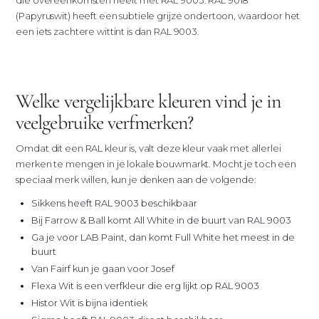
die overeenkomsten heeft met RAL 9003. RAL 9018
(Papyruswit) heeft een subtiele grijze ondertoon, waardoor het
een iets zachtere wittint is dan RAL 9003.
Welke vergelijkbare kleuren vind je in
veelgebruike verfmerken?
Omdat dit een RAL kleur is, valt deze kleur vaak met allerlei
merken te mengen in je lokale bouwmarkt. Mocht je toch een
speciaal merk willen, kun je denken aan de volgende:
Sikkens heeft RAL 9003 beschikbaar
Bij Farrow & Ball komt All White in de buurt van RAL 9003
Ga je voor LAB Paint, dan komt Full White het meest in de
buurt
Van Fairf kun je gaan voor Josef
Flexa Wit is een verfkleur die erg lijkt op RAL 9003
Histor Wit is bijna identiek