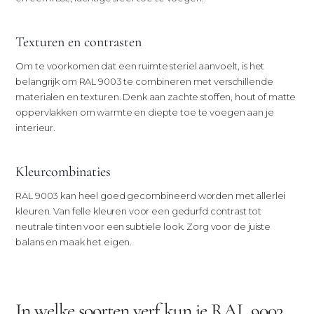
Texturen en contrasten
Om te voorkomen dat een ruimte steriel aanvoelt, is het
belangrijk om RAL 9003 te combineren met verschillende
materialen en texturen. Denk aan zachte stoffen, hout of matte
oppervlakken om warmte en diepte toe te voegen aan je
interieur.
Kleurcombinaties
RAL 9003 kan heel goed gecombineerd worden met allerlei
kleuren. Van felle kleuren voor een gedurfd contrast tot
neutrale tinten voor een subtiele look. Zorg voor de juiste
balans en maak het eigen.
In welke soorten verf kun je RAL 9003