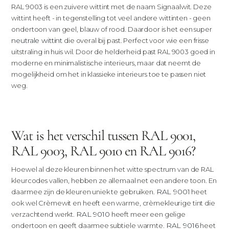
RAL 9003 is een zuivere wittint met de naam Signaalwit. Deze
wittint heeft - in tegenstelling tot veel andere wittinten - geen
ondertoon van geel, blauw of rood. Daardoor is het een super
neutrale wittint
die overal bij past. Perfect voor wie een frisse
uitstraling in huis wil. Door de helderheid past RAL 9003 goed in
moderne en minimalistische interieurs, maar dat neemt de
mogelijkheid om het in klassieke interieurs toe te passen niet
weg.
Wat is het verschil tussen RAL 9001,
RAL 9003, RAL 9010 en RAL 9016?
Hoewel al deze kleuren binnen het witte spectrum van de RAL
kleurcodes vallen, hebben ze allemaal net een andere toon. En
RAL 9001
daarmee zijn de kleuren uniek te gebruiken.
heet
ook wel Crèmewit en heeft een warme, crèmekleurige tint die
RAL 9010
verzachtend werkt.
heeft meer een gelige
RAL 9016
ondertoon en geeft daarmee subtiele warmte.
heet