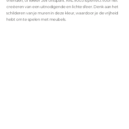
vrienden, of lekker zelf ontspant. RAL 9003 is perfect voor het
creëeren van een uitnodigende en lichte sfeer. Denk aan het
schilderen van je muren in deze kleur, waardoor je de vrijheid
hebt om te spelen met meubels.