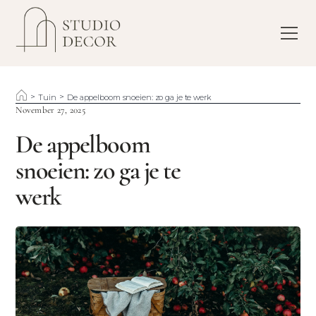
>
>
Tuin
De appelboom snoeien: zo ga je te werk
November 27, 2025
De appelboom
snoeien: zo ga je te
werk