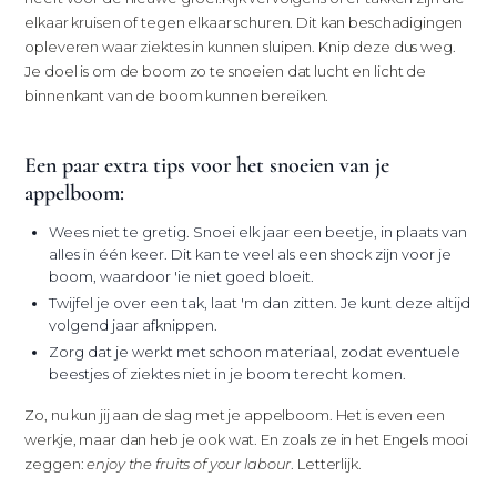
elkaar kruisen of tegen elkaar schuren. Dit kan beschadigingen
opleveren waar ziektes in kunnen sluipen. Knip deze dus weg.
Je doel is om de boom zo te snoeien dat lucht en licht de
binnenkant van de boom kunnen bereiken.
Een paar extra tips voor het snoeien van je
appelboom:
Wees niet te gretig. Snoei elk jaar een beetje, in plaats van
alles in één keer. Dit kan te veel als een shock zijn voor je
boom, waardoor 'ie niet goed bloeit.
Twijfel je over een tak, laat 'm dan zitten. Je kunt deze altijd
volgend jaar afknippen.
Zorg dat je werkt met schoon materiaal, zodat eventuele
beestjes of ziektes niet in je boom terecht komen.
Zo, nu kun jij aan de slag met je appelboom. Het is even een
werkje, maar dan heb je ook wat. En zoals ze in het Engels mooi
zeggen:
enjoy the fruits of your labour
. Letterlijk.