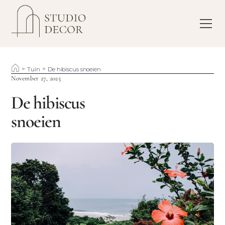
>
>
Tuin
De hibiscus snoeien
November 27, 2025
De hibiscus
snoeien