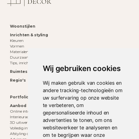
Woonstijlen
Inrichten & styling
Kleuren
Vormen
Materialen
Duurzaam wonen
Tips, inrichting & inspiratie
Wij gebruiken cookies
Ruimtes
Regio's
Wij maken gebruik van cookies en
andere tracking-technologieën om
uw surfervaring op onze website
Portfolio
te verbeteren, om
Aanbod
Online interieuradvies
gepersonaliseerde inhoud en
Interieuradvies aan huis
advertenties te tonen, om ons
3D uitwerking
websiteverkeer te analyseren en
Volledig interieurontwerp
Afstyling op locatie
om te begrijpen waar onze