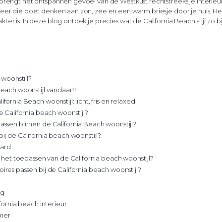
brengt het ontspannen gevoel van de Westkust rechtstreeks je interieur i
eer die doet denken aan zon, zee en een warm briesje door je huis. Het 
ter is. In deze blog ontdek je precies wat de California Beach stijl zo
 woonstijl?
beach woonstijl vandaan?
ornia Beach woonstijl: licht, fris en relaxed
e California beach woonstijl?
ssen binnen de California Beach woonstijl?
ij de California beach woonstijl?
ard
j het toepassen van de California beach woonstijl?
res passen bij de California beach woonstijl?
ng
fornia beach interieur
mer