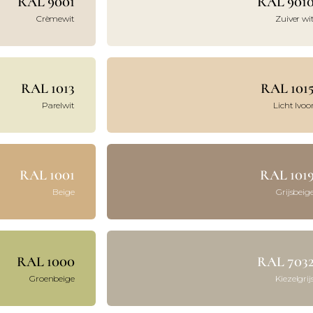
RAL 9001
RAL 901
Crèmewit
Zuiver wi
RAL 1013
RAL 101
Parelwit
Licht Ivoo
RAL 1001
RAL 101
Beige
Grijsbeig
RAL 1000
RAL 703
Groenbeige
Kiezelgrij