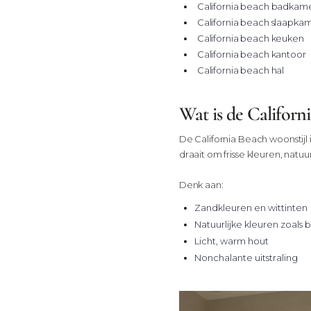
California beach badkam
California beach slaapka
California beach keuken
California beach kantoor
California beach hal
Wat is de Californ
De California Beach woonstijl 
draait om frisse kleuren, natuu
Denk aan:
Zandkleuren en wittinten
Natuurlijke kleuren zoals
Licht, warm hout
Nonchalante uitstraling