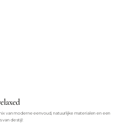
relaxed
se mix van moderne eenvoud, natuurlijke materialen en een
van de stijl: