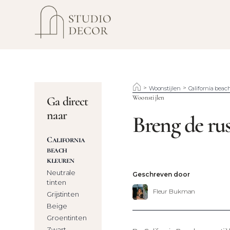
>
>
Woonstijlen
California beac
Woonstijlen
Ga direct
naar
Breng de rus
California
beach
kleuren
Neutrale
Geschreven door
tinten
Fleur Bukman
Grijstinten
Beige
Groentinten
Zwart