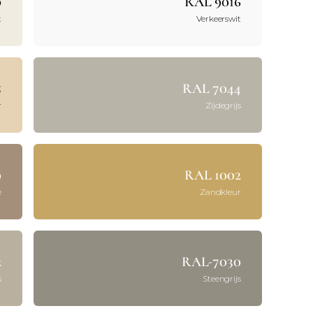
0
RAL 9016
t
Verkeerswit
5
RAL 7044
r
Zijdegrijs
9
RAL 1002
e
Zandkleur
2
RAL-7030
s
Steengrijs