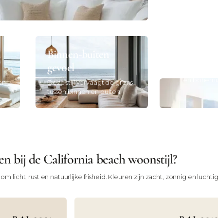
Natuurlijk
Hout, rotan, l
versterken de o
Binnen-buiten
Relaxte,
gevoel
Losjes ged
en bohemia
en
Deze stijl vervaagt de grens
tussen binnen en buiten.
n bij de California beach woonstijl?
t om licht, rust en natuurlijke frisheid. Kleuren zijn zacht, zonnig en l