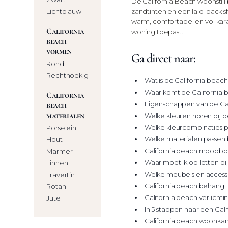
De California Beach woonstijl 
Lichtblauw
zandtinten en een laid-back sf
warm, comfortabel en vol karak
California
woning toepast.
beach
vormen
Ga direct naar:
Rond
Rechthoekig
Wat is de California beach
Waar komt de California 
California
Eigenschappen van de Calif
beach
materialen
Welke kleuren horen bij d
Welke kleurcombinaties pa
Porselein
Welke materialen passen b
Hout
California beach moodbo
Marmer
Waar moet ik op letten bi
Linnen
Welke meubels en accessoi
Travertin
California beach behang
Rotan
California beach verlichti
Jute
In 5 stappen naar een Cali
California beach woonka