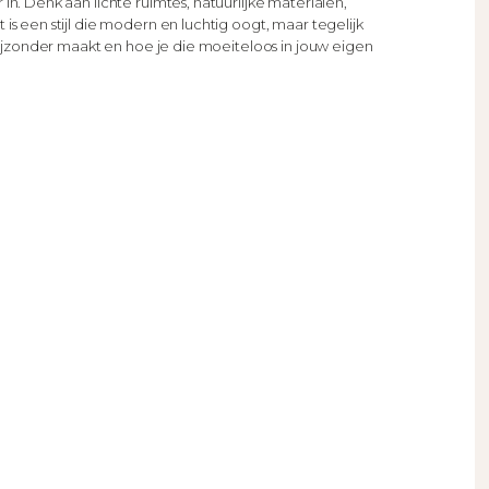
n. Denk aan lichte ruimtes, natuurlijke materialen,
is een stijl die modern en luchtig oogt, maar tegelijk
 bijzonder maakt en hoe je die moeiteloos in jouw eigen