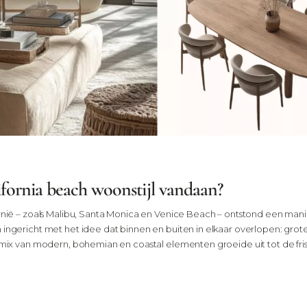
fornia beach woonstijl vandaan?
ornië – zoals Malibu, Santa Monica en Venice Beach – ontstond een manie
 ingericht met het idee dat binnen en buiten in elkaar overlopen: grot
 mix van modern, bohemian en coastal elementen groeide uit tot de frisse