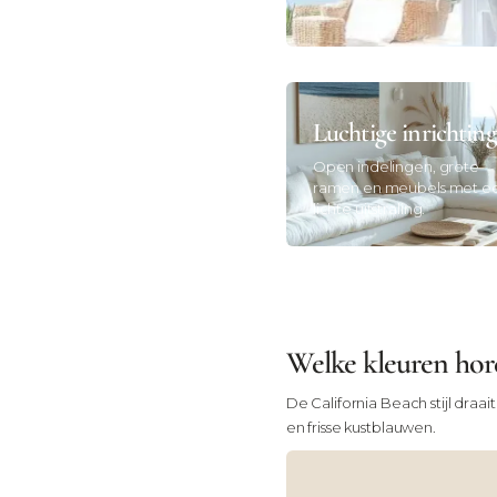
Luchtige inrichting
Open indelingen, grote
ramen en meubels met e
lichte uitstraling.
Welke kleuren hore
De California Beach stijl draai
en frisse kustblauwen.