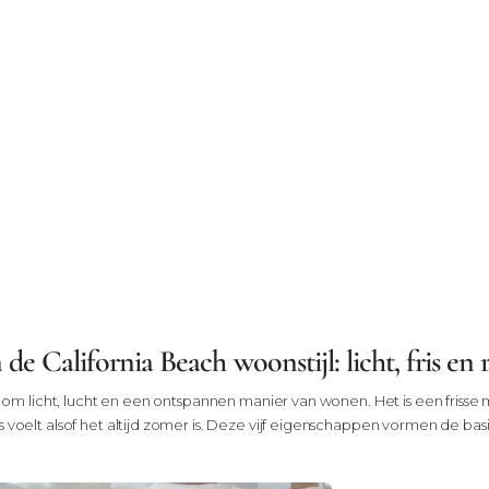
e California Beach woonstijl: licht, fris en 
ait om licht, lucht en een ontspannen manier van wonen. Het is een fris
voelt alsof het altijd zomer is. Deze vijf eigenschappen vormen de basis 
e en zachte blauwen vormen een frisse en