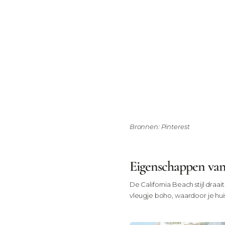
Bronnen: Pinterest
Eigenschappen van d
De California Beach stijl dra
Lichte kleuren
vleugje boho, waardoor je huis 
Wit, zandtinten, beig
rustgevende basis.