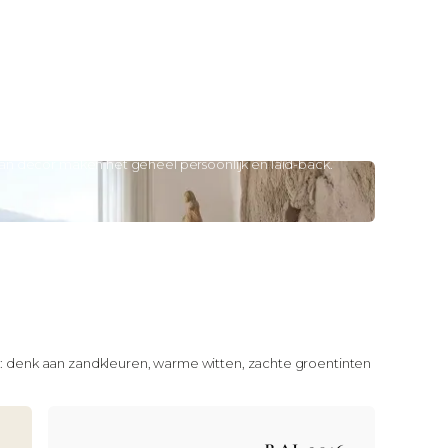
e materialen
innen, jute en katoen brengen warmte en textuur en
ntspannen, beachy uitstraling.
 nonchalante styling
rapeerde plaids, linnen kussens en een mix van modern
n decor maken het geheel persoonlijk en laid-back.
uchtig: denk aan zandkleuren, warme witten, zachte groentinten