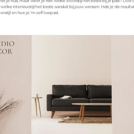
 met je huis, maar weet je niet welke woonstijl het beste bij je past? Doe 
elke interieurstijl het beste aansluit bij jouw wensen. Heb je de resulta
onstijl en hoe je 'm zelf toepast.