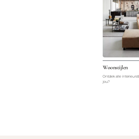
Woonstijlen
Ontdek alle interieursti
jou?