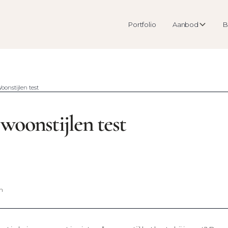
Portfolio
Aanbod
B
oonstijlen test
woonstijlen test
n