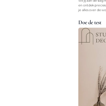
Wil jij aan de slag
en ontdek precies w
je alles over de wo
Doe de test