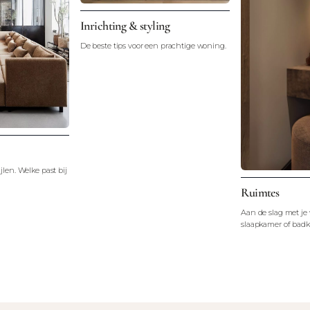
Inrichting & styling
De beste tips voor een prachtige woning.
jlen. Welke past bij
Ruimtes
Aan de slag met j
slaapkamer of badk