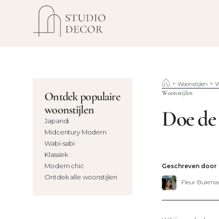
>
>
Woonstijlen
W
Woonstijlen
Ontdek populaire
woonstijlen
Doe de 
Japandi
Midcentury Modern
Wabi-sabi
Klassiek
Modern chic
Geschreven door
Ontdek alle woonstijlen
Fleur Bukma