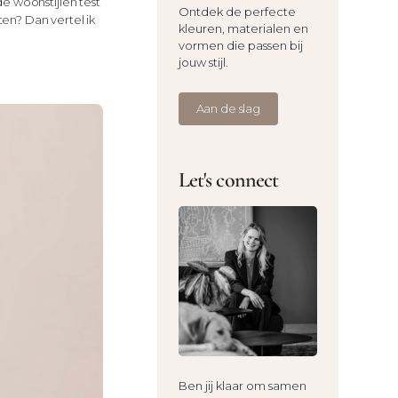
de woonstijlen test
Ontdek de perfecte
ten? Dan vertel ik
kleuren, materialen en
vormen die passen bij
jouw stijl.
Aan de slag
Let's connect
Ben jij klaar om samen