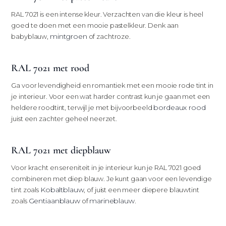
RAL 7021 is een intense kleur. Verzachten van die kleur is heel
goed te doen met een mooie pastelkleur. Denk aan
mintgroen
babyblauw,
of zachtroze.
RAL 7021 met rood
Ga voor levendigheid en romantiek met een mooie rode tint in
je interieur. Voor een wat harder contrast kun je gaan met een
bordeaux rood
heldere roodtint, terwijl je met bijvoorbeeld
juist een zachter geheel neerzet.
RAL 7021 met diepblauw
Voor kracht en sereniteit in je interieur kun je RAL 7021 goed
combineren met diep blauw. Je kunt gaan voor een levendige
Kobaltblauw
tint zoals
, of juist een meer diepere blauwtint
Gentiaanblauw
marineblauw
zoals
of
.