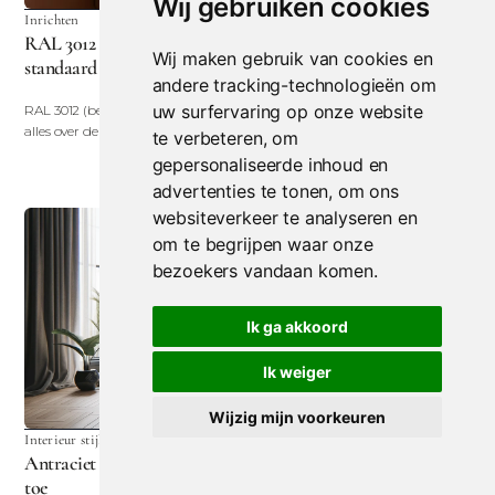
Wij gebruiken cookies
Inrichten
February 15, 2026
RAL 3012 (beigerood): warm en nét even anders dan
Wij maken gebruik van cookies en
standaard beige
andere tracking-technologieën om
uw surfervaring op onze website
RAL 3012 (beigerood) is een warme roodbeige tint met karakter. Ontdek
alles over deze kleur en hoe je 'm toepast.
te verbeteren, om
gepersonaliseerde inhoud en
advertenties te tonen, om ons
websiteverkeer te analyseren en
om te begrijpen waar onze
bezoekers vandaan komen.
Ik ga akkoord
Ik weiger
Wijzig mijn voorkeuren
Interieur stijlen
July 16, 2026
Antraciet grijs (RAL 7016) in je woning: zo pas je deze kleur
toe