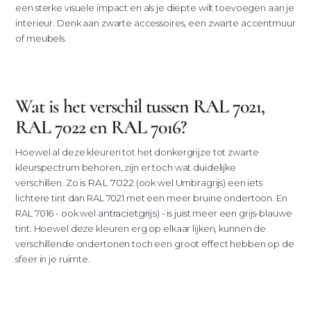
een sterke visuele impact en als je diepte wilt toevoegen aan je
interieur. Denk aan zwarte accessoires, een zwarte accentmuur
of meubels.
Wat is het verschil tussen RAL 7021,
RAL 7022 en RAL 7016?
Hoewel al deze kleuren tot het donkergrijze tot zwarte
kleurspectrum behoren, zijn er toch wat duidelijke
RAL 7022
verschillen. Zo is
(ook wel Umbragrijs) een iets
lichtere tint dan RAL 7021 met een meer bruine ondertoon. En
antracietgrijs
RAL 7016 - ook wel
) - is juist meer een grijs-blauwe
tint. Hoewel deze kleuren erg op elkaar lijken, kunnen de
verschillende ondertonen toch een groot effect hebben op de
sfeer in je ruimte.