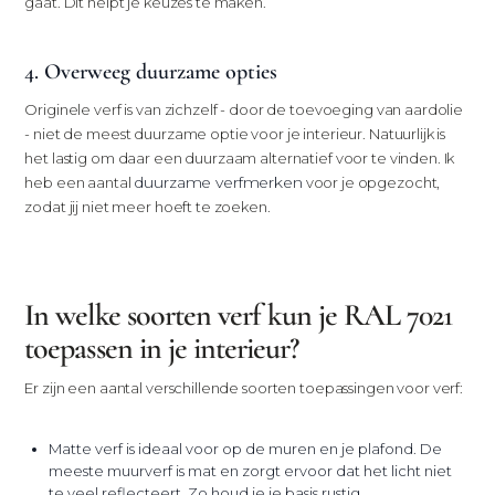
gaat. Dit helpt je keuzes te maken.
4. Overweeg duurzame opties
Originele verf is van zichzelf - door de toevoeging van aardolie
- niet de meest duurzame optie voor je interieur. Natuurlijk is
het lastig om daar een duurzaam alternatief voor te vinden. Ik
duurzame verfmerken
heb een aantal
voor je opgezocht,
zodat jij niet meer hoeft te zoeken.
In welke soorten verf kun je RAL 7021
toepassen in je interieur?
Er zijn een aantal verschillende soorten toepassingen voor verf:
Matte verf is ideaal voor op de muren en je plafond. De
meeste muurverf is mat en zorgt ervoor dat het licht niet
te veel reflecteert. Zo houd je je basis rustig.