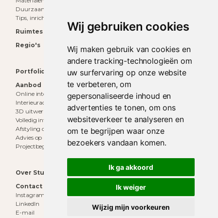
Materialen
Duurzaam wonen
Tips, inrichting & inspiratie
Wij gebruiken cookies
Ruimtes
Regio's
Wij maken gebruik van cookies en
andere tracking-technologieën om
uw surfervaring op onze website
Portfolio
te verbeteren, om
Aanbod
Online interieuradvies
gepersonaliseerde inhoud en
Interieuradvies aan huis
advertenties te tonen, om ons
3D uitwerking
websiteverkeer te analyseren en
Volledig interieurontwerp
Afstyling op locatie
om te begrijpen waar onze
Advies op maat
bezoekers vandaan komen.
Projectbegeleiding
Ik ga akkoord
Over Studio Decor
Contact
Ik weiger
Instagram
LinkedIn
Wijzig mijn voorkeuren
E-mail