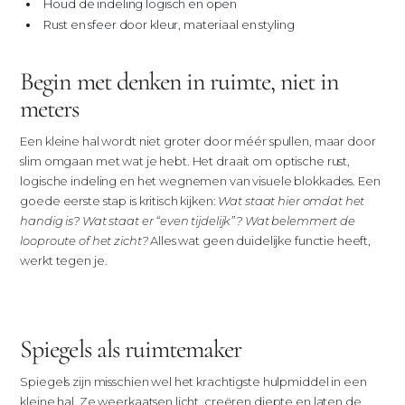
Houd de indeling logisch en open
Rust en sfeer door kleur, materiaal en styling
Begin met denken in ruimte, niet in
meters
Een kleine hal wordt niet groter door méér spullen, maar door
slim omgaan met wat je hebt. Het draait om optische rust,
logische indeling en het wegnemen van visuele blokkades. Een
goede eerste stap is kritisch kijken:
Wat staat hier omdat het
handig is? Wat staat er “even tijdelijk”? Wat belemmert de
looproute of het zicht?
Alles wat geen duidelijke functie heeft,
werkt tegen je.
Spiegels als ruimtemaker
Spiegels zijn misschien wel het krachtigste hulpmiddel in een
kleine hal. Ze weerkaatsen licht, creëren diepte en laten de