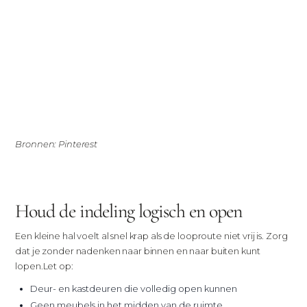
Bronnen: Pinterest
Houd de indeling logisch en open
Een kleine hal voelt al snel krap als de looproute niet vrij is. Zorg
dat je zonder nadenken naar binnen en naar buiten kunt
lopen.
Let op:
Deur- en kastdeuren die volledig open kunnen
Geen meubels in het midden van de ruimte