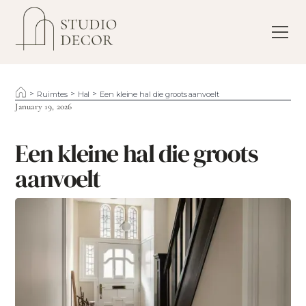
>
>
>
Ruimtes
Hal
Een kleine hal die groots aanvoelt
January 19, 2026
Een kleine hal die groots
aanvoelt