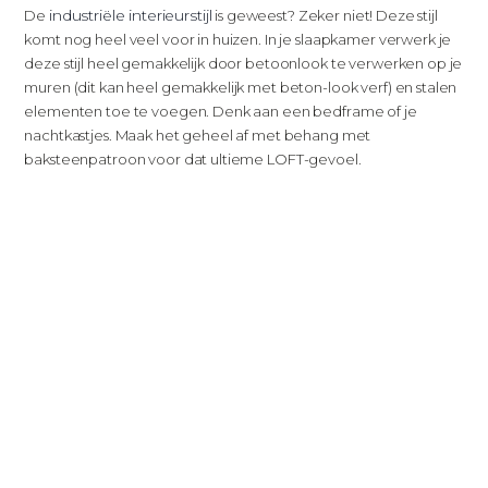
industriële interieurstijl
De
is geweest? Zeker niet! Deze stijl
komt nog heel veel voor in huizen. In je slaapkamer verwerk je
deze stijl heel gemakkelijk door betoonlook te verwerken op je
muren (dit kan heel gemakkelijk met beton-look verf) en stalen
elementen toe te voegen. Denk aan een bedframe of je
nachtkastjes. Maak het geheel af met behang met
baksteenpatroon voor dat ultieme LOFT-gevoel.