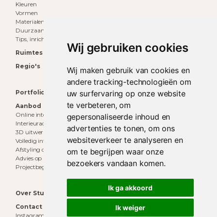
Kleuren
Vormen
Materialen
Duurzaam wonen
Tips, inrichting & inspiratie
Wij gebruiken cookies
Ruimtes
Regio's
Wij maken gebruik van cookies en
andere tracking-technologieën om
Portfolio
uw surfervaring op onze website
te verbeteren, om
Aanbod
Online interieuradvies
gepersonaliseerde inhoud en
Interieuradvies aan huis
advertenties te tonen, om ons
3D uitwerking
websiteverkeer te analyseren en
Volledig interieurontwerp
Afstyling op locatie
om te begrijpen waar onze
Advies op maat
bezoekers vandaan komen.
Projectbegeleiding
Ik ga akkoord
Over Studio Decor
Contact
Ik weiger
Instagram