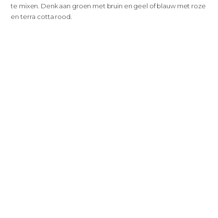
te mixen. Denk aan groen met bruin en geel of blauw met roze
en terra cotta rood.