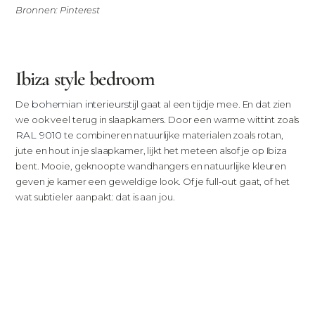
Bronnen: Pinterest
Ibiza style bedroom
bohemian interieurstijl
De
gaat al een tijdje mee. En dat zien
we ook veel terug in slaapkamers. Door een warme wittint zoals
RAL 9010
te combineren natuurlijke materialen zoals rotan,
jute en hout in je slaapkamer, lijkt het meteen alsof je op Ibiza
bent. Mooie, geknoopte wandhangers en natuurlijke kleuren
geven je kamer een geweldige look. Of je full-out gaat, of het
wat subtieler aanpakt: dat is aan jou.